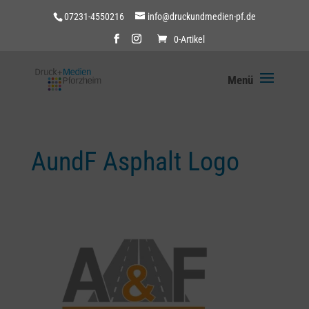
07231-4550216
info@druckundmedien-pf.de
0-Artikel
AundF Asphalt Logo