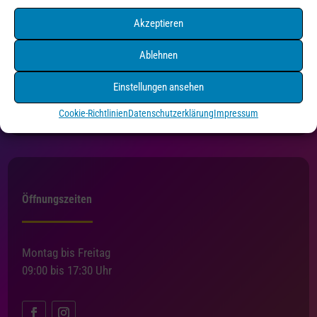
Akzeptieren
Druck+Medien Pforzheim
Ablehnen
Holzgartenstraße 3
75175 Pforzheim
Einstellungen ansehen
Tel. 07231/4550216
Cookie-Richtlinien
Datenschutzerklärung
Impressum
info@druckundmedien-pf.de
Öffnungszeiten
Montag bis Freitag
09:00 bis 17:30 Uhr