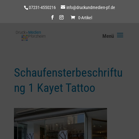
07231-4550216
info@druckundmedien-pf.de
0-Artikel
Schaufensterbeschriftu
ng 1 Kayet Tattoo