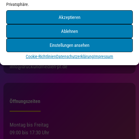
Privatsphäre.
Akzeptieren
Ablehnen
Druck+Medien Pforzheim
Holzgartenstraße 3
Einstellungen ansehen
75175 Pforzheim
Cookie-Richtlinien
Datenschutzerklärung
Impressum
Tel. 07231/4550216
info@druckundmedien-pf.de
Öffnungszeiten
Montag bis Freitag
09:00 bis 17:30 Uhr