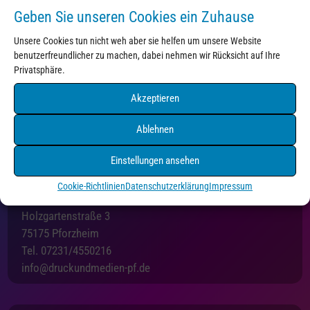
Geben Sie unseren Cookies ein Zuhause
Unsere Cookies tun nicht weh aber sie helfen um unsere Website
benutzerfreundlicher zu machen, dabei nehmen wir Rücksicht auf Ihre
Kontakt
Privatsphäre.
Akzeptieren
Ablehnen
Einstellungen ansehen
Cookie-Richtlinien
Datenschutzerklärung
Impressum
Druck+Medien Pforzheim
Holzgartenstraße 3
75175 Pforzheim
Tel. 07231/4550216
info@druckundmedien-pf.de