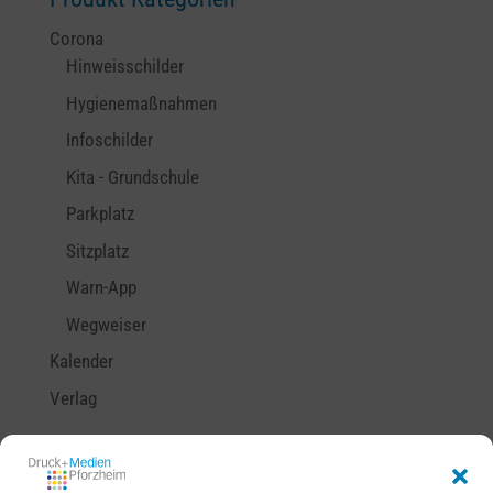
Corona
Hinweisschilder
Hygienemaßnahmen
Infoschilder
Kita - Grundschule
Parkplatz
Sitzplatz
Warn-App
Wegweiser
Kalender
Verlag