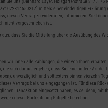
n Sie uns (Bernhard Layer, Holzgartenstraße 3, 75175 P
x: 072314550217) mittels einer eindeutigen Erklärung (z.
uss, diesen Vertrag zu widerrufen, informieren. Sie könn
h nicht vorgeschrieben ist.
s aus, dass Sie die Mitteilung über die Ausübung des Wi
en wir Ihnen alle Zahlungen, die wir von Ihnen erhalten 
 die sich daraus ergeben, dass Sie eine andere Art der 
haben), unverzüglich und spätestens binnen vierzehn T
 dieses Vertrags bei uns eingegangen ist. Für diese Rüc
nglichen Transaktion eingesetzt haben, es sei denn, mit
n wegen dieser Rückzahlung Entgelte berechnet.