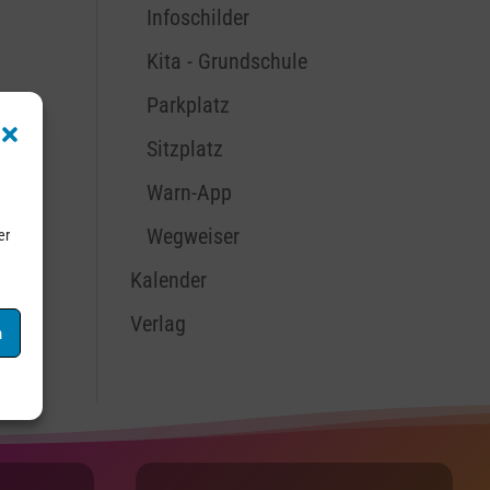
Infoschilder
Kita - Grundschule
Parkplatz
Sitzplatz
Warn-App
Wegweiser
er
Kalender
Verlag
n