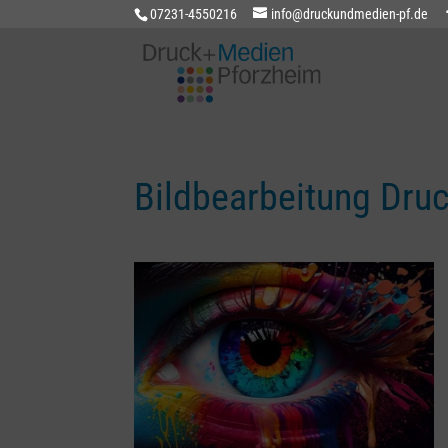
07231-4550216
info@druckundmedien-pf.de
Bildbearbeitung Dru