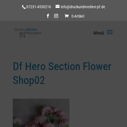
07231-4550216
info@druckundmedien-pf.de
0-Artikel
Df Hero Section Flower
Shop02