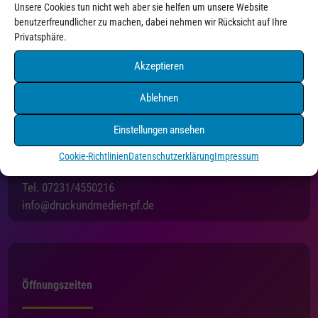
Unsere Cookies tun nicht weh aber sie helfen um unsere Website
benutzerfreundlicher zu machen, dabei nehmen wir Rücksicht auf Ihre
Privatsphäre.
Akzeptieren
Ablehnen
Einstellungen ansehen
Druck+Medien Pforzheim
Holzgartenstraße 3
Cookie-Richtlinien
Datenschutzerklärung
Impressum
75175 Pforzheim
Tel. 07231/4550216
info@druckundmedien-pf.de
Öffnungszeiten