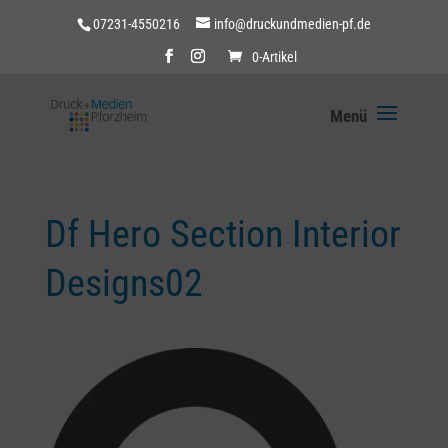
07231-4550216
info@druckundmedien-pf.de
0-Artikel
Df Hero Section Interior
Designs02