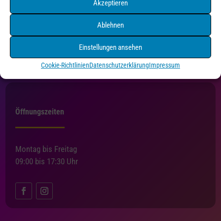
Akzeptieren
Druck+Medien Pforzheim
Holzgartenstraße 3
Ablehnen
75175 Pforzheim
Tel. 07231/4550216
Einstellungen ansehen
info@druckundmedien-pf.de
Cookie-Richtlinien
Datenschutzerklärung
Impressum
Öffnungszeiten
Montag bis Freitag
09:00 bis 17:30 Uhr