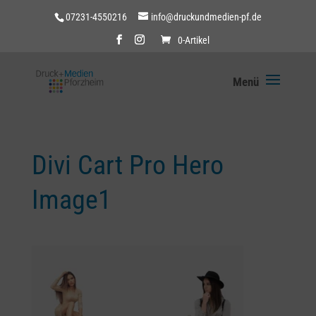
07231-4550216
info@druckundmedien-pf.de
0-Artikel
Divi Cart Pro Hero
Image1