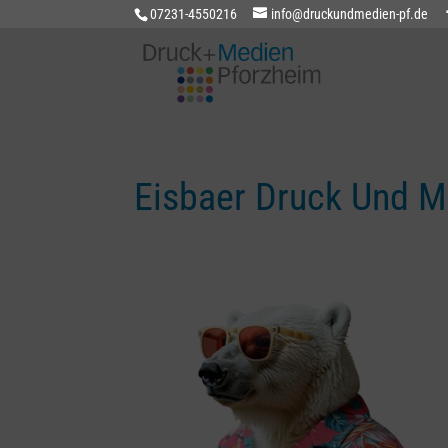
07231-4550216
info@druckundmedien-pf.de
Eisbaer Druck Und M