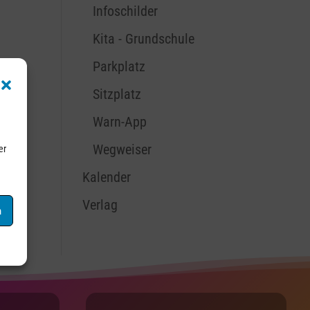
Infoschilder
Kita - Grundschule
Parkplatz
Sitzplatz
Warn-App
Wegweiser
er
Kalender
Verlag
n