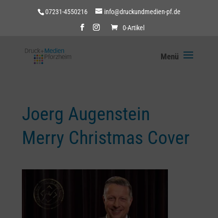
07231-4550216
info@druckundmedien-pf.de
0-Artikel
Joerg Augenstein
Merry Christmas Cover