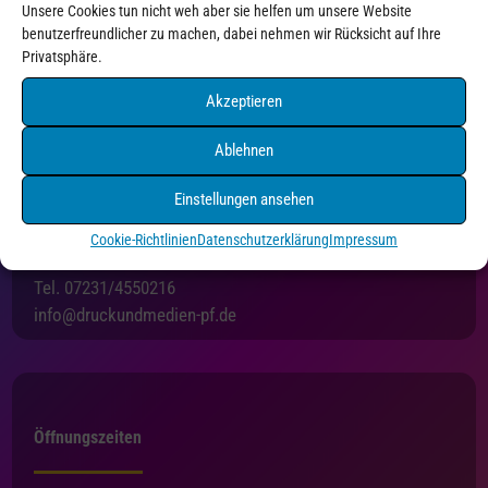
Unsere Cookies tun nicht weh aber sie helfen um unsere Website
benutzerfreundlicher zu machen, dabei nehmen wir Rücksicht auf Ihre
Privatsphäre.
Akzeptieren
Ablehnen
Einstellungen ansehen
Druck+Medien Pforzheim
Holzgartenstraße 3
Cookie-Richtlinien
Datenschutzerklärung
Impressum
75175 Pforzheim
Tel. 07231/4550216
info@druckundmedien-pf.de
Öffnungszeiten