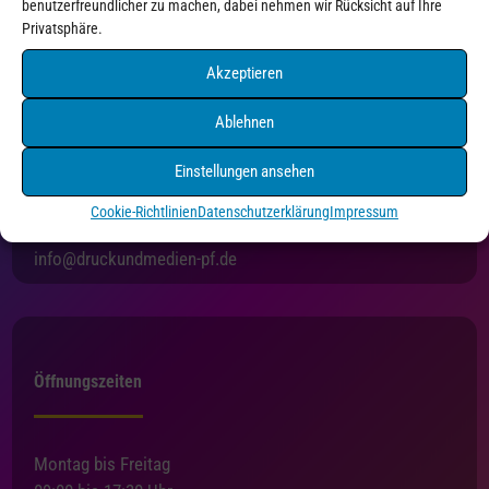
benutzerfreundlicher zu machen, dabei nehmen wir Rücksicht auf Ihre
Privatsphäre.
Akzeptieren
Ablehnen
Druck+Medien Pforzheim
Einstellungen ansehen
Holzgartenstraße 3
75175 Pforzheim
Cookie-Richtlinien
Datenschutzerklärung
Impressum
Tel. 07231/4550216
info@druckundmedien-pf.de
Öffnungszeiten
Montag bis Freitag