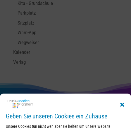
Kita - Grundschule
Parkplatz
Sitzplatz
Warn-App
Wegweiser
Kalender
Verlag
Kontakt
Geben Sie unseren Cookies ein Zuhause
Unsere Cookies tun nicht weh aber sie helfen um unsere Website