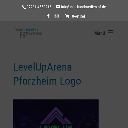
07231-4550216
info@druckundmedien-pf.de
0-Artikel
LevelUpArena
Pforzheim Logo