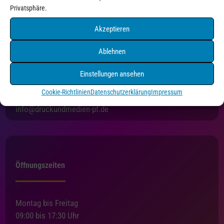
Privatsphäre.
Akzeptieren
Ablehnen
Druck+Medien Pforzheim
Holzgartenstraße 3
Einstellungen ansehen
75175 Pforzheim
Cookie-Richtlinien
Datenschutzerklärung
Impressum
Tel. 07231/4550216
info@druckundmedien-pf.de
Öffnungszeiten
Montag bis Freitag
09:00 bis 17:30 Uhr