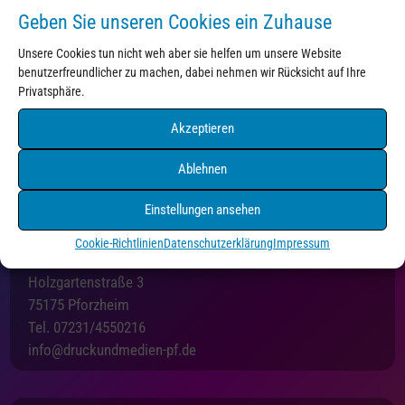
Geben Sie unseren Cookies ein Zuhause
Unsere Cookies tun nicht weh aber sie helfen um unsere Website
benutzerfreundlicher zu machen, dabei nehmen wir Rücksicht auf Ihre
Kontakt
Privatsphäre.
Akzeptieren
Ablehnen
Einstellungen ansehen
Cookie-Richtlinien
Datenschutzerklärung
Impressum
Druck+Medien Pforzheim
Holzgartenstraße 3
75175 Pforzheim
Tel. 07231/4550216
info@druckundmedien-pf.de