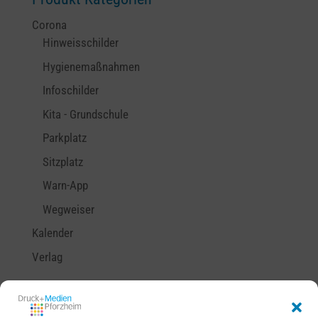
Corona
Hinweisschilder
Hygienemaßnahmen
Infoschilder
Kita - Grundschule
Parkplatz
Sitzplatz
Warn-App
Wegweiser
Kalender
Verlag