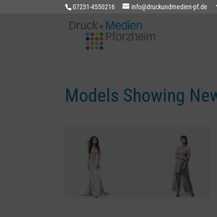
07231-4550216
info@druckundmedien-pf.de
Models Showing New 