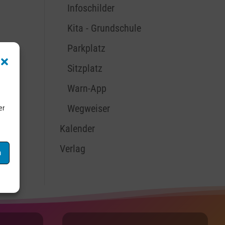
Infoschilder
Kita - Grundschule
Parkplatz
Sitzplatz
Warn-App
Wegweiser
er
Kalender
Verlag
n