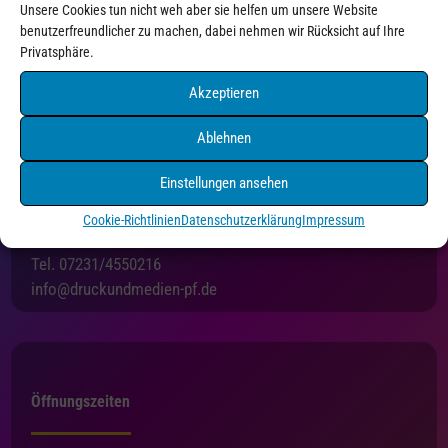
Unsere Cookies tun nicht weh aber sie helfen um unsere Website
benutzerfreundlicher zu machen, dabei nehmen wir Rücksicht auf Ihre
Privatsphäre.
Akzeptieren
Ablehnen
Einstellungen ansehen
Druck+Medien Pforzheim
Holzgartenstraße 3
Cookie-Richtlinien
Datenschutzerklärung
Impressum
75175 Pforzheim
Tel. 07231/4550216
info@druckundmedien-pf.de
Öffnungszeiten