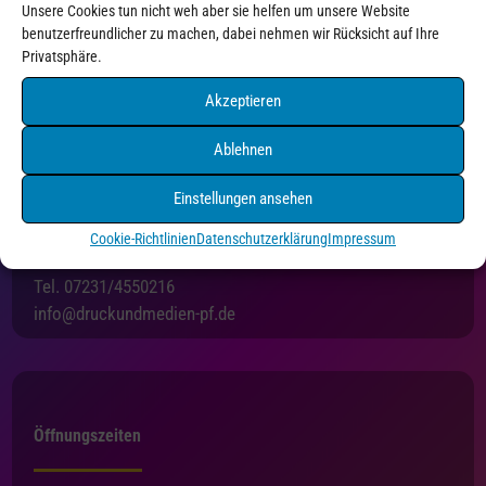
Unsere Cookies tun nicht weh aber sie helfen um unsere Website
benutzerfreundlicher zu machen, dabei nehmen wir Rücksicht auf Ihre
Privatsphäre.
Akzeptieren
Ablehnen
Einstellungen ansehen
Druck+Medien Pforzheim
Holzgartenstraße 3
Cookie-Richtlinien
Datenschutzerklärung
Impressum
75175 Pforzheim
Tel. 07231/4550216
info@druckundmedien-pf.de
Öffnungszeiten