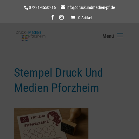
07231-4550216
info@druckundmedien-pf.de
0-Artikel
Stempel Druck Und
Medien Pforzheim