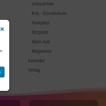
Infoschilder
Kita - Grundschule
Parkplatz
Sitzplatz
Warn-App
Wegweiser
er
Kalender
Verlag
n