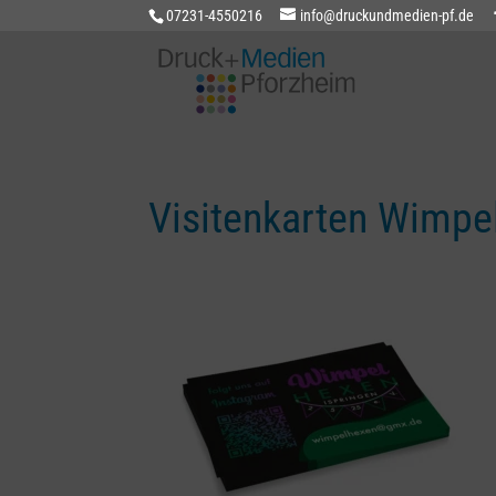
07231-4550216
info@druckundmedien-pf.de
Visitenkarten Wimpe