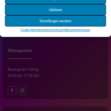
Holzgartenstraße 3
Ablehnen
75175 Pforzheim
Tel. 07231/4550216
Einstellungen ansehen
info@druckundmedien-pf.de
Cookie-Richtlinien
Datenschutzerklärung
Impressum
Öffnungszeiten
Montag bis Freitag
09:00 bis 17:30 Uhr