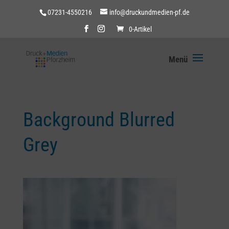
07231-4550216
info@druckundmedien-pf.de
0-Artikel
Background Blurred
Grey