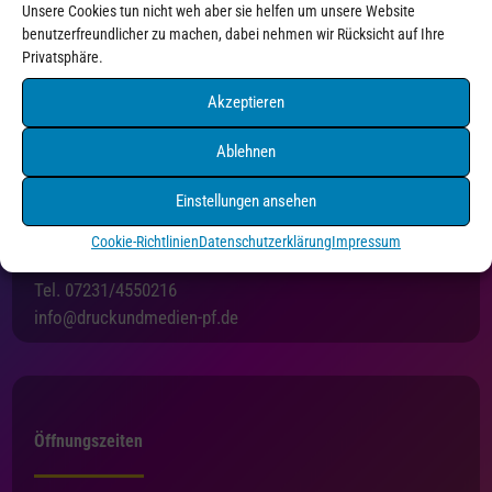
Unsere Cookies tun nicht weh aber sie helfen um unsere Website
benutzerfreundlicher zu machen, dabei nehmen wir Rücksicht auf Ihre
Privatsphäre.
Akzeptieren
Ablehnen
Einstellungen ansehen
Druck+Medien Pforzheim
Holzgartenstraße 3
Cookie-Richtlinien
Datenschutzerklärung
Impressum
75175 Pforzheim
Tel. 07231/4550216
info@druckundmedien-pf.de
Öffnungszeiten