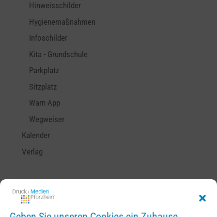
Hinweisschilder
Hygienemaßnahmen
Infoschilder
Kita - Grundschule
Parkplatz
Sitzplatz
Warn-App
Wegweiser
Kalender
Verlag
Geben Sie unseren Cookies ein Zuhause