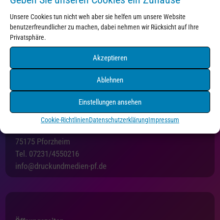
Unsere Cookies tun nicht weh aber sie helfen um unsere Website
Kontakt
benutzerfreundlicher zu machen, dabei nehmen wir Rücksicht auf Ihre
Privatsphäre.
Akzeptieren
Ablehnen
Einstellungen ansehen
Druck+Medien Pforzheim
Cookie-Richtlinien
Datenschutzerklärung
Impressum
Holzgartenstraße 3
75175 Pforzheim
Tel. 07231/4550216
info@druckundmedien-pf.de