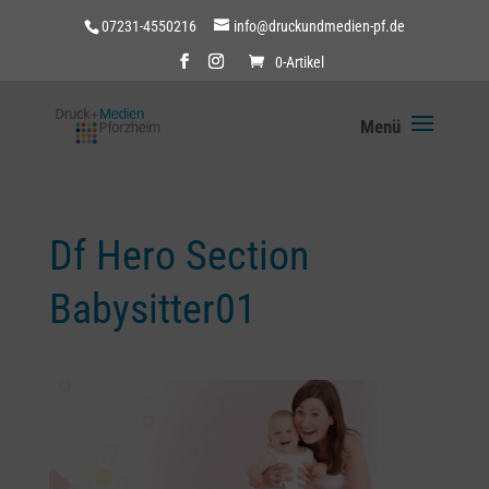
07231-4550216
info@druckundmedien-pf.de
0-Artikel
Df Hero Section
Babysitter01