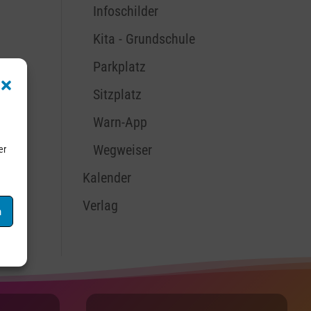
Infoschilder
Kita - Grundschule
Parkplatz
Sitzplatz
Warn-App
Wegweiser
er
Kalender
Verlag
n