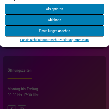
Akzeptieren
Druck+Medien Pforzheim
Ablehnen
Holzgartenstraße 3
75175 Pforzheim
Einstellungen ansehen
Tel. 07231/4550216
Cookie-Richtlinien
Datenschutzerklärung
Impressum
info@druckundmedien-pf.de
Öffnungszeiten
Montag bis Freitag
09:00 bis 17:30 Uhr