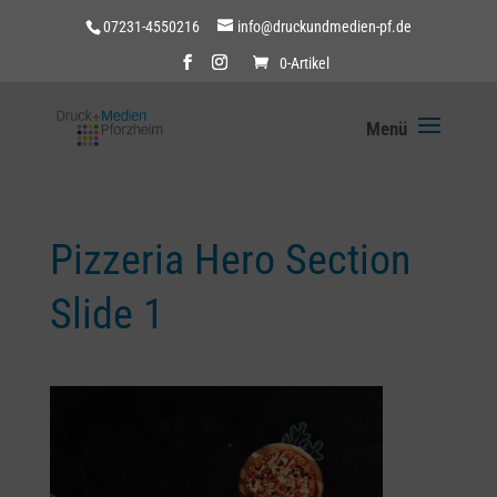
07231-4550216
info@druckundmedien-pf.de
0-Artikel
Pizzeria Hero Section
Slide 1