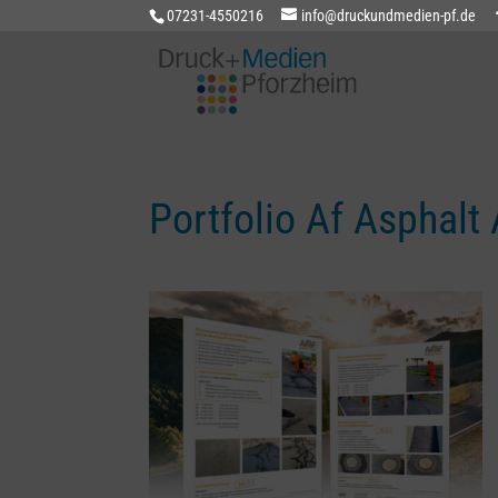
07231-4550216
info@druckundmedien-pf.de
Portfolio Af Asphalt 