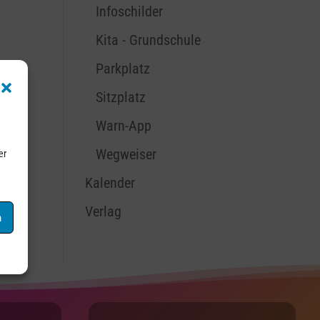
Infoschilder
Kita - Grundschule
Parkplatz
Sitzplatz
Warn-App
Wegweiser
er
Kalender
Verlag
n