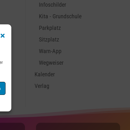
Infoschilder
Kita - Grundschule
Parkplatz
Sitzplatz
Warn-App
Wegweiser
er
Kalender
Verlag
n