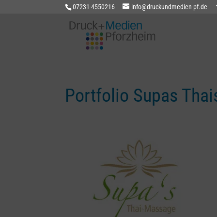
07231-4550216
info@druckundmedien-pf.de
Portfolio Supas Tha