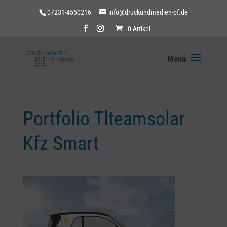
07231-4550216
info@druckundmedien-pf.de
0-Artikel
Portfolio Tlteamsolar
Kfz Smart