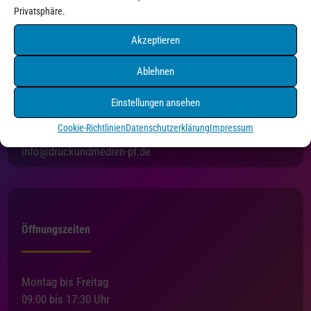
Privatsphäre.
Akzeptieren
Ablehnen
Druck+Medien Pforzheim
Holzgartenstraße 3
Einstellungen ansehen
75175 Pforzheim
Cookie-Richtlinien
Datenschutzerklärung
Impressum
Tel. 07231/4550216
info@druckundmedien-pf.de
Öffnungszeiten
Montag bis Freitag
09:00 bis 17:30 Uhr