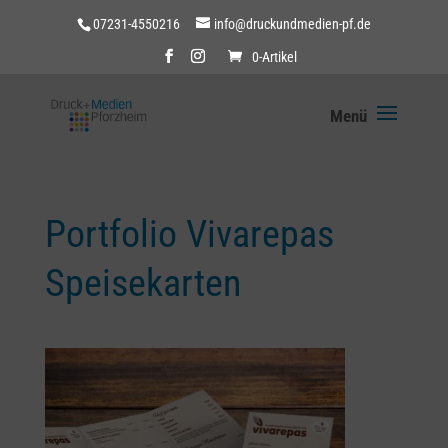
07231-4550216
info@druckundmedien-pf.de
0-Artikel
Portfolio Vivarepas
Speisekarten