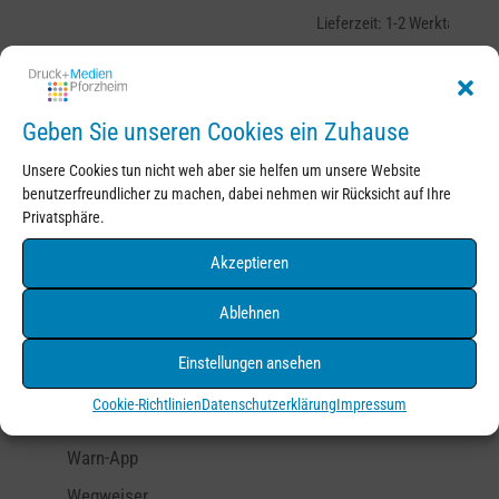
Lieferzeit:
1-2 Werktage
Produktsuche
Suchen
Suchen
Geben Sie unseren Cookies ein Zuhause
nach:
Produkt-Kategorien
Unsere Cookies tun nicht weh aber sie helfen um unsere Website
benutzerfreundlicher zu machen, dabei nehmen wir Rücksicht auf Ihre
Corona
Privatsphäre.
Hinweisschilder
Akzeptieren
Hygienemaßnahmen
Infoschilder
Ablehnen
Kita - Grundschule
Einstellungen ansehen
Parkplatz
Cookie-Richtlinien
Datenschutzerklärung
Impressum
Sitzplatz
Warn-App
Wegweiser