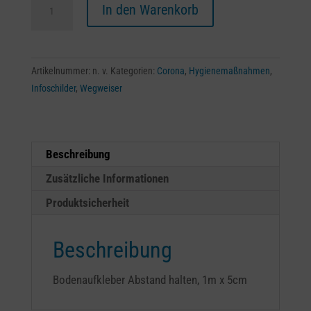
Klebestreifen
A
In den Warenkorb
Menge
l
t
e
r
Artikelnummer:
n. v.
Kategorien:
Corona
,
Hygienemaßnahmen
,
n
Infoschilder
,
Wegweiser
a
t
i
Beschreibung
v
e
Zusätzliche Informationen
:
Produktsicherheit
Beschreibung
Bodenaufkleber Abstand halten, 1m x 5cm