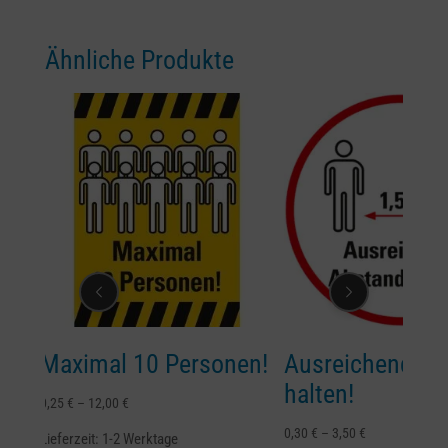
Ähnliche Produkte
ximal 10 Personen!
Ausreichend Abstand
halten!
€
–
12,00
€
0,30
€
–
3,50
€
erzeit:
1-2 Werktage