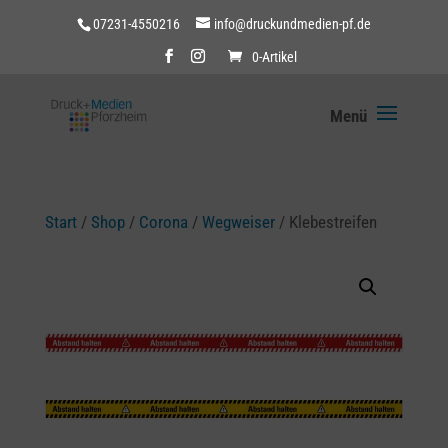
07231-4550216
info@druckundmedien-pf.de
0-Artikel
Start
/
Shop
/
Corona
/
Wegweiser
/ Klebestreifen