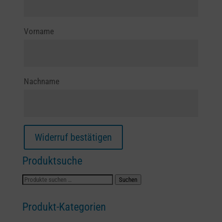
E-
Vorname
Mail
(wiederholen)
*
Nachname
Widerruf bestätigen
Produktsuche
Suchen
Suchen
nach:
Produkt-Kategorien