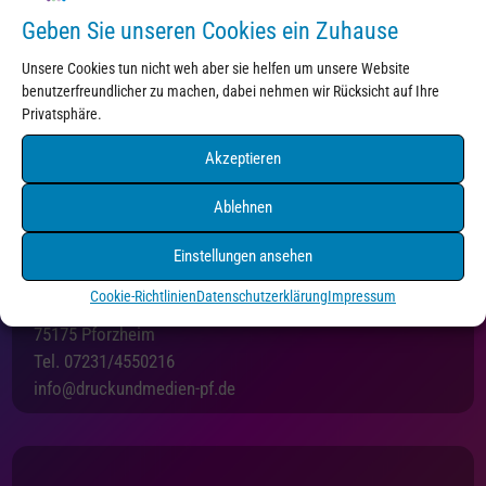
Geben Sie unseren Cookies ein Zuhause
Unsere Cookies tun nicht weh aber sie helfen um unsere Website
Kontakt
benutzerfreundlicher zu machen, dabei nehmen wir Rücksicht auf Ihre
Privatsphäre.
Akzeptieren
Ablehnen
Einstellungen ansehen
Druck+Medien Pforzheim
Cookie-Richtlinien
Datenschutzerklärung
Impressum
Holzgartenstraße 3
75175 Pforzheim
Tel. 07231/4550216
info@druckundmedien-pf.de