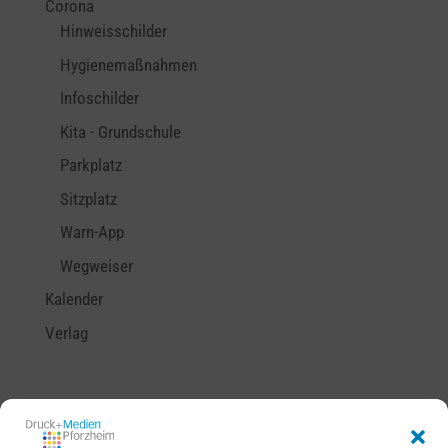
Corona
Hinweisschilder
Hygienemaßnahmen
Infoschilder
Kita - Grundschule
Parkplatz
Sitzplatz
Warn-App
Wegweiser
Kalender
Verlag