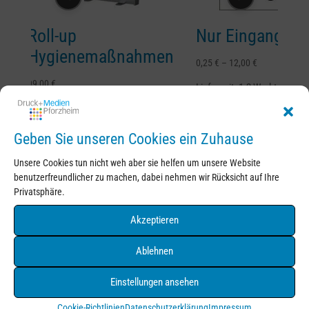
en!
Roll-up
Nur Eingang!
Hygienemaßnahmen
0,25
€
–
12,00
€
99,00
€
Lieferzeit:
1-2 Werktage
Lieferzeit:
1-3 Werktage
Geben Sie unseren Cookies ein Zuhause
Produktsuche
Unsere Cookies tun nicht weh aber sie helfen um unsere Website
Suchen
benutzerfreundlicher zu machen, dabei nehmen wir Rücksicht auf Ihre
Suchen
Privatsphäre.
nach:
Produkt-Kategorien
Akzeptieren
Corona
Ablehnen
Hinweisschilder
Hygienemaßnahmen
Einstellungen ansehen
Infoschilder
Cookie-Richtlinien
Datenschutzerklärung
Impressum