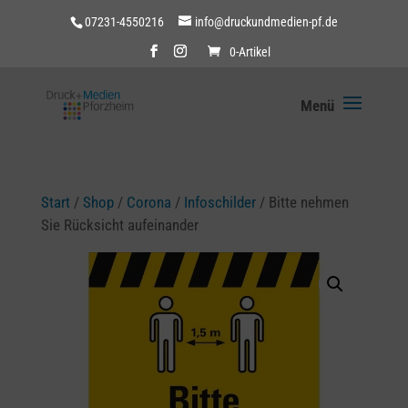
07231-4550216
info@druckundmedien-pf.de
0-Artikel
Start
/
Shop
/
Corona
/
Infoschilder
/ Bitte nehmen
Sie Rücksicht aufeinander