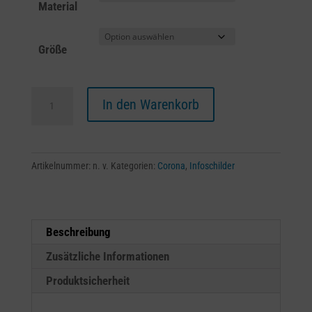
Material
Größe
Bitte
A
In den Warenkorb
nehmen
l
Sie
t
Rücksicht
e
aufeinander
r
Artikelnummer:
n. v.
Kategorien:
Corona
,
Infoschilder
Menge
n
a
t
Beschreibung
i
v
Zusätzliche Informationen
e
Produktsicherheit
: