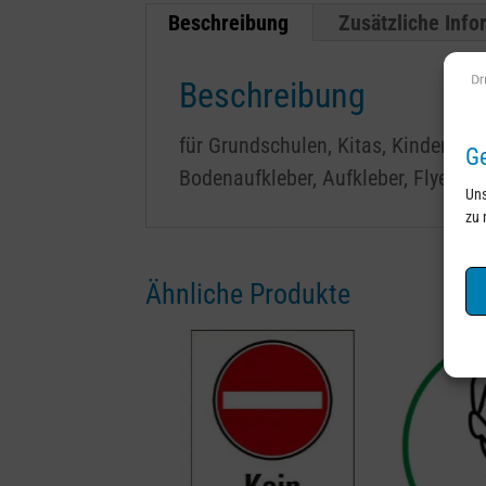
Beschreibung
Zusätzliche Inf
Beschreibung
für Grundschulen, Kitas, Kinderarzt
Ge
Bodenaufkleber, Aufkleber, Flyer, Pl
Uns
zu 
Ähnliche Produkte