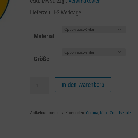
exkl. MwSt.
zzgl.
Versandkosten
Lieferzeit:
1-2 Werktage
Material
Größe
Kinder
A
In den Warenkorb
-
l
In
t
die
e
Artikelnummer:
n. v.
Kategorien:
Corona
,
Kita - Grundschule
Armbeuge
r
niesen
n
oder
a