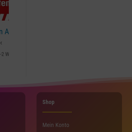
fenthalt
gruener Pfeil
Gesperrt für
0,30
€
–
4,50
€
0,25
€
–
12,00
€
ktage
Lieferzeit:
1-2 Werktage
Lieferzeit:
1-2 Wer
Shop
Mein Konto