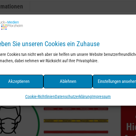
ormationen
husten
t
!
i
Menge
v
e
, Kindergärten, …
ben Sie unseren Cookies ein Zuhause
:
akat, Schild
ere Cookies tun nicht weh aber sie helfen um unsere Website benutzerfreundlich
machen, dabei nehmen wir Rücksicht auf Ihre Privatsphäre.
Akzeptieren
Ablehnen
Einstellungen ansehe
Cookie-Richtlinien
Datenschutzerklärung
Impressum