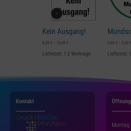
&
Kein Ausgang!
Mundschutz 
en
0,25
€
–
12,00
€
0,30
€
–
3,50
€
Lieferzeit:
1-2 Werktage
Lieferzeit:
1-2 Wer
ktage
Kontakt
Öffnung
Montag 