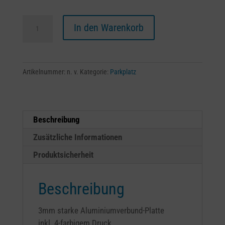
P
A
In den Warenkorb
-
l
Privatparkplatz
t
Alu-
e
Schild
r
Artikelnummer:
n. v.
Kategorie:
Parkplatz
Menge
n
a
t
Beschreibung
i
v
Zusätzliche Informationen
e
Produktsicherheit
:
Beschreibung
3mm starke Aluminiumverbund-Platte
inkl. 4-farbigem Druck