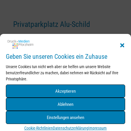
Privatparkplatz Alu-Schild
29,00
€
–
39,00
€
Geben Sie unseren Cookies ein Zuhause
Produktsuche
Unsere Cookies tun nicht weh aber sie helfen um unsere Website
Suchen
Suchen
benutzerfreundlicher zu machen, dabei nehmen wir Rücksicht auf Ihre
nach:
Privatsphäre.
Produkt-Kategorien
Akzeptieren
Corona
Ablehnen
Hinweisschilder
Hygienemaßnahmen
Einstellungen ansehen
Infoschilder
Cookie-Richtlinien
Datenschutzerklärung
Impressum