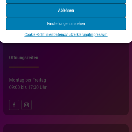
Holzgartenstraße 3
75175 Pforzheim
Ablehnen
Tel. 07231/4550216
Einstellungen ansehen
info@druckundmedien-pf.de
Cookie-Richtlinien
Datenschutzerklärung
Impressum
Öffnungszeiten
Montag bis Freitag
09:00 bis 17:30 Uhr